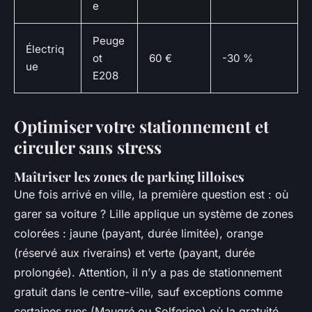
e
Peuge
Électriq
ot
60 €
-30 %
ue
E208
Optimiser votre stationnement et
circuler sans stress
Maîtriser les zones de parking lilloises
Une fois arrivé en ville, la première question est : où
garer sa voiture ? Lille applique un système de zones
colorées : jaune (payant, durée limitée), orange
(réservé aux riverains) et verte (payant, durée
prolongée). Attention, il n’y a pas de stationnement
gratuit dans le centre-ville, sauf exceptions comme
certaines rues (Maugré ou Solferino) où la gratuité