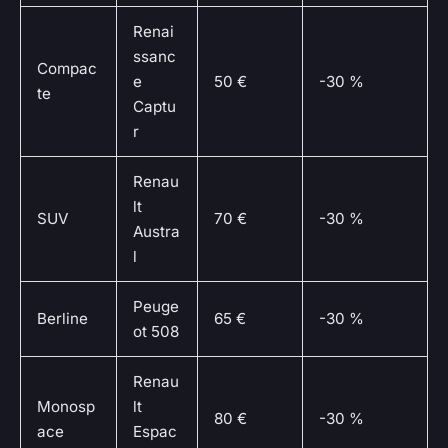
Renai
ssanc
Compac
e
50 €
-30 %
te
Captu
r
Renau
lt
SUV
70 €
-30 %
Austra
l
Peuge
Berline
65 €
-30 %
ot 508
Renau
Monosp
lt
80 €
-30 %
ace
Espac